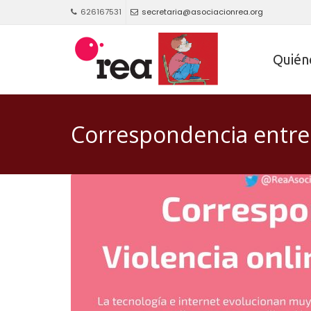
626167531
secretaria@asociacionrea.org
Quién
Correspondencia entre v