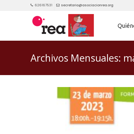
626167531
secretaria@asociacionrea.org
Quién
Archivos Mensuales: m