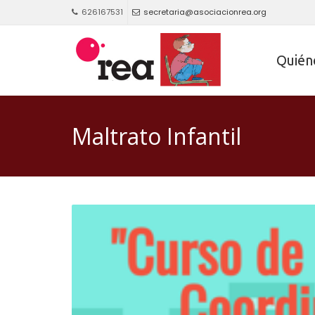
626167531
secretaria@asociacionrea.org
Quién
Maltrato Infantil