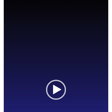
de
vídeo