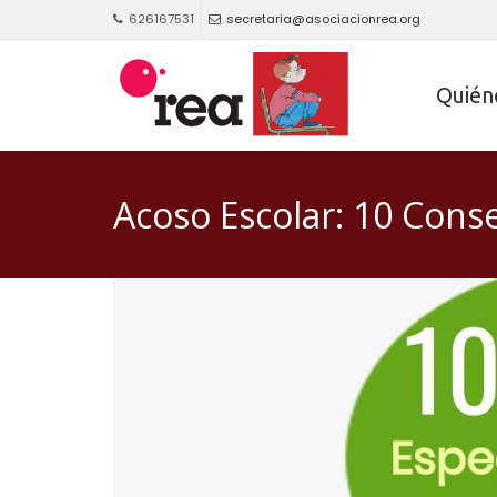
626167531
secretaria@asociacionrea.org
Quién
Acoso Escolar: 10 Cons