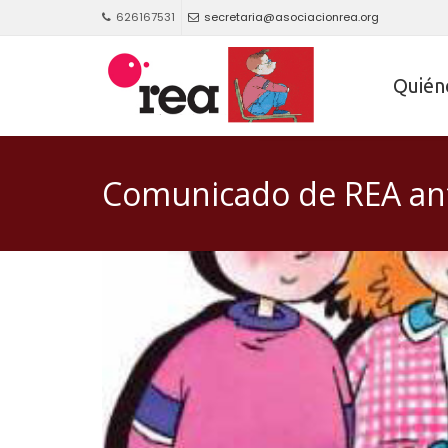
626167531
secretaria@asociacionrea.org
Quién
Comunicado de REA ante 