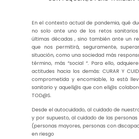
En el contexto actual de pandemia, qué d
no solo ante uno de los retos sanitario
últimas décadas , sino también ante un re
que nos permitirá, seguramente, supera
situación, como una sociedad más responsab
término, más “social “. Para ello, adquier
actitudes hacia los demás: CURAR Y CUID
comprometida y encomiable, la está lle
sanitario y aquell@s que con ell@s colabor
TOD@S.
Desde el autocuidado, al cuidado de nuest
y por supuesto, al cuidado de las personas 
(personas mayores, personas con discapaci
en riesgo