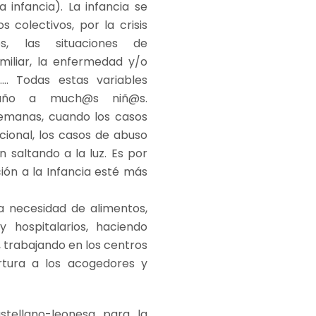
 infancia). La infancia se
colectivos, por la crisis
es, las situaciones de
amiliar, la enfermedad y/o
…. Todas estas variables
daño a much@s niñ@s.
emanas, cuando los casos
cional, los casos de abuso
n saltando a la luz. Es por
ión a la Infancia esté más
la necesidad de alimentos,
y hospitalarios, haciendo
, trabajando en los centros
rtura a los acogedores y
stellano-leonesa para la