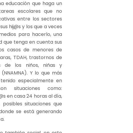
una educación que haga un
tareas escolares que no
cativas entre los sectores
us hij@s y los que a veces
 medios para hacerlo, una
ad que tenga en cuenta sus
los casos de menores de
aras, TDAH, trastornos de
 de los niños, niñas y
 (NNAMNA). Y lo que más
tenido especialmente en
on situaciones como:
s en casa 24 horas al día,
s posibles situaciones que
y donde se está generando
ca.
o también social, en este