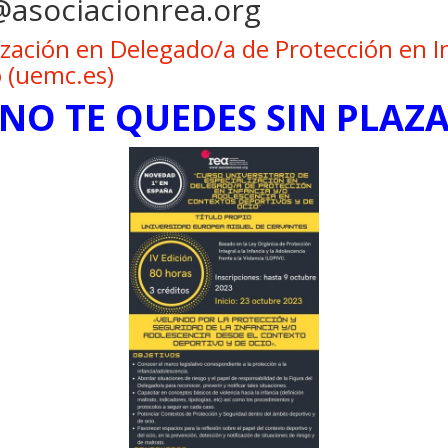
asociacionrea.org
ización en Delegado/a de Protección en I
 (uemc.es)
NO TE QUEDES SIN PLAZ