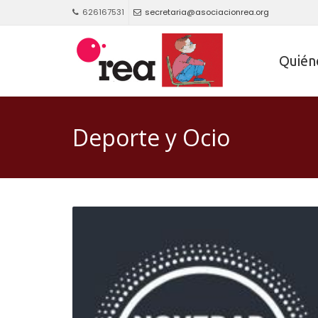
626167531
secretaria@asociacionrea.org
Quién
Deporte y Ocio